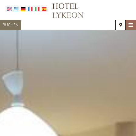
≡
BUCHEN
STARTSEITE
STANDORT
UNTERKUNFT
EINRICHTUNGEN
FOTOGALLERIE
NACHFRAGE
KONTAKT