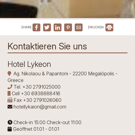
SHARE
DRUCKEN
Kontaktieren Sie uns
Hotel Lykeon
Ag. Nikolaou & Papantoni - 22200 Megalópolis -
Greece
Tel.
+30 2791025000
Cell
+30 6938888416
Fax
+30 2791026060
hotellykaion@gmail.com
Check-in 15:00 Check-out 11:00
Geöffnet 01.01 - 01.01