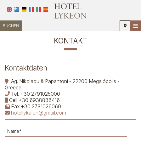
≡
BUCHEN
STARTSEITE
KONTAKT
STANDORT
UNTERKUNFT
Kontaktdaten
EINRICHTUNGEN
Ag. Nikolaou & Papantoni - 22200 Megalópolis -
Greece
FOTOGALLERIE
Tel.
+30 2791025000
Cell
+30 6938888416
NACHFRAGE
Fax
+30 2791026060
hotellykaion@gmail.com
KONTAKT